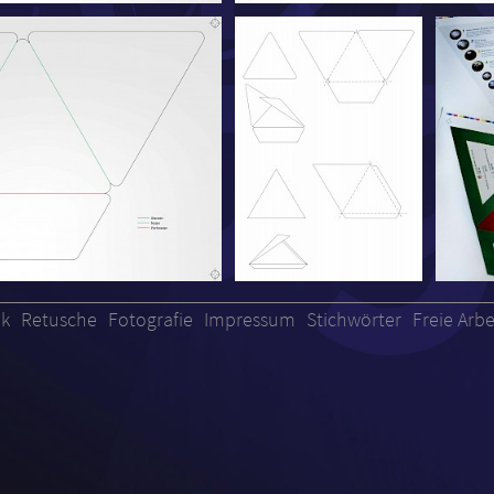
ik
Retusche
Fotografie
Impressum
Stichwörter
Freie Arbe