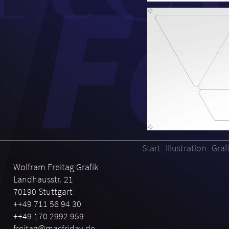
Start
Illustration
Graf
Wolfram Freitag Grafik
Landhausstr. 21
70190 Stuttgart
++49 711 56 94 30
++49 170 2992 959
freitag@macfriday.de