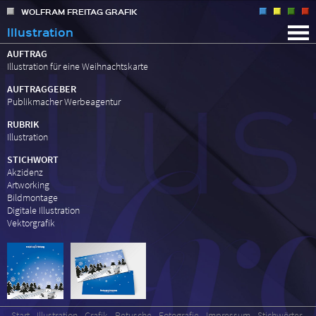
WOLFRAM FREITAG GRAFIK
Illustration
Start
AUFTRAG
Illustration für eine Weihnachtskarte
Illustration
AUFTRAGGEBER
Grafik
Publikmacher Werbeagentur
Retusche
RUBRIK
Fotografie
Illustration
Impressum
STICHWORT
Akzidenz
Stichwörter
Artworking
Bildmontage
Freie Arbeiten
Digitale Illustration
Kunden
Vektorgrafik
Projekte
Start
Illustration
Grafik
Retusche
Fotografie
Impressum
Stichwörter