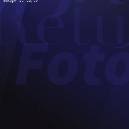
freitag@macfriday.de