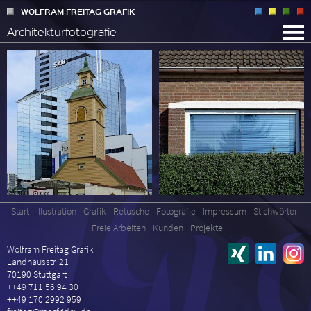
WOLFRAM FREITAG GRAFIK
Architekturfotografie
Start
Illustration
Grafik
Retusche
Fotografie
Impressum
Stichwörter
Freie Arbeiten
Start
Illustration
Grafik
Retusche
Fotografie
Impressum
Stichwörter
Kunden
Freie Arbeiten
Kunden
Projekte
Projekte
Wolfram Freitag Grafik
Landhausstr. 21
70190 Stuttgart
++49 711 56 94 30
++49 170 2992 959